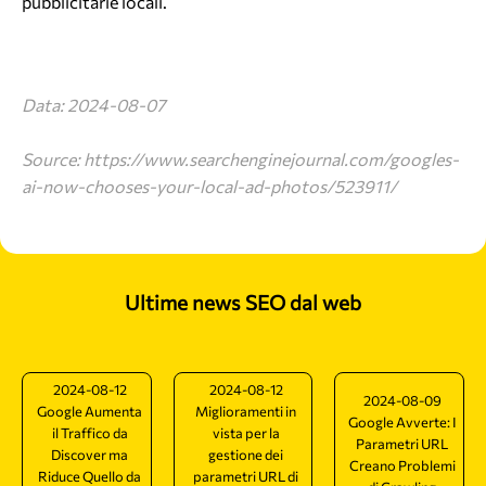
pubblicitarie locali.
Data: 2024-08-07
Source: https://www.searchenginejournal.com/googles-
ai-now-chooses-your-local-ad-photos/523911/
Ultime news SEO dal web
2024-08-12
2024-08-12
2024-08-09
Google Aumenta
Miglioramenti in
Google Avverte: I
il Traffico da
vista per la
Parametri URL
Discover ma
gestione dei
Creano Problemi
Riduce Quello da
parametri URL di