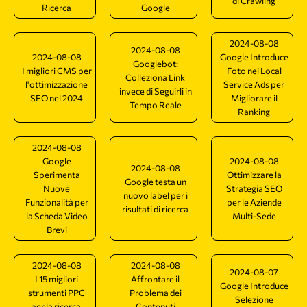
di Crawling
Ricerca
Google
2024-08-08
2024-08-08
2024-08-08
Google Introduce
Googlebot:
I migliori CMS per
Foto nei Local
Colleziona Link
l'ottimizzazione
Service Ads per
invece di Seguirli in
SEO nel 2024
Migliorare il
Tempo Reale
Ranking
2024-08-08
Google
2024-08-08
2024-08-08
Sperimenta
Ottimizzare la
Google testa un
Nuove
Strategia SEO
nuovo label per i
Funzionalità per
per le Aziende
risultati di ricerca
la Scheda Video
Multi-Sede
Brevi
2024-08-08
2024-08-08
2024-08-07
I 15 migliori
Affrontare il
Google Introduce
strumenti PPC
Problema dei
Selezione
per la ricerca,
Contenuti