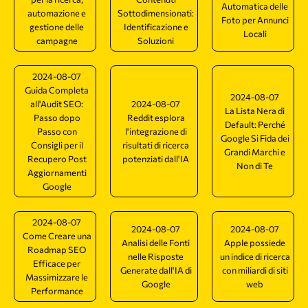
Automatica delle
automazione e
Sottodimensionati:
Foto per Annunci
gestione delle
Identificazione e
Locali
campagne
Soluzioni
2024-08-07
Guida Completa
2024-08-07
all'Audit SEO:
2024-08-07
La Lista Nera di
Passo dopo
Reddit esplora
Default: Perché
Passo con
l'integrazione di
Google Si Fida dei
Consigli per il
risultati di ricerca
Grandi Marchi e
Recupero Post
potenziati dall'IA
Non di Te
Aggiornamenti
Google
2024-08-07
2024-08-07
2024-08-07
Come Creare una
Analisi delle Fonti
Apple possiede
Roadmap SEO
nelle Risposte
un indice di ricerca
Efficace per
Generate dall'IA di
con miliardi di siti
Massimizzare le
Google
web
Performance