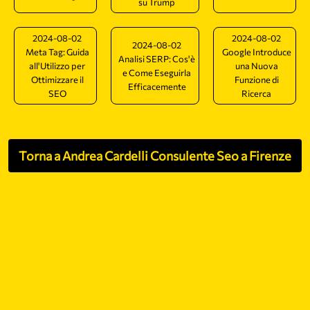
su Trump
2024-08-02
2024-08-02
2024-08-02
Meta Tag: Guida
Google Introduce
Analisi SERP: Cos'è
all'Utilizzo per
una Nuova
e Come Eseguirla
Ottimizzare il
Funzione di
Efficacemente
SEO
Ricerca
Torna a Andrea Cardelli Consulente Seo a Firenze