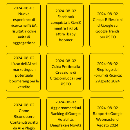
2024-08-03
2024-08-02
Nuove
2024-08-02
Facebook
esperienze di
Cinque Riflessioni
conquista la Gen Z
ricerca nell'EEA:
di Google su
mentre TikTok
risultati ricchi e
Google Trends
attira i baby
unità di
per il SEO
boomer
aggregazione
2024-08-02
2024-08-02
L'uso dell'AI nel
2024-08-02
Guida Pratica alla
marketing: un
Riepilogo del
Creazione di
potenziale
Forum di Ricerca:
Citazioni Locali per
boomerang per le
2 Agosto 2024
il SEO
vendite
2024-08-02
2024-08-02
Aggiornamenti sul
2024-08-02
Come
Ranking di Google:
Rapporto Google
Riconoscere
Volatilità,
Webmaster di
Contenuti Scritti
Deepfake e Novità
Agosto 2024
da AI e Plagio